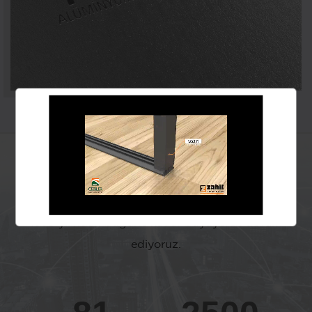
Güçlü ağımız ile Türkiye'nin her
yerindeyiz!
1993 yılından bugüne kadar büyüyerek devam
ediyoruz.