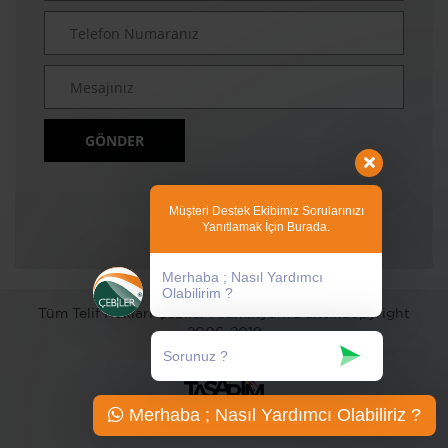
GÖNDER
Müşteri Destek Ekibimiz Sorularınızı
Yanıtlamak İçin Burada.
Merhaba ; Nasıl Yardımcı
Olabilirim ?
Tüm Telif Hakları Çebiler Alüminyum'a aittir.Copyright
2006-2019
Merhaba ; Nasıl Yardımcı Olabiliriz ?
T72674B25S2